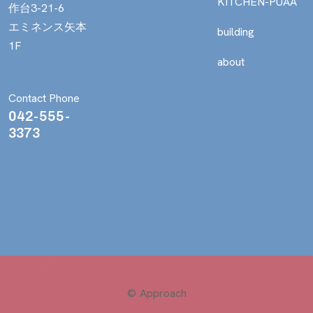
KITCHEN-PUAA
作台3-21-6
エミネンス矢本
building
1F
about
Contact Phone
042-555-
3373
© Approach